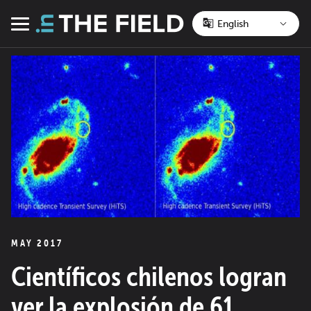
Skip
to
Menu
content
MAY 2017
Científicos chilenos logran
ver la explosión de 61